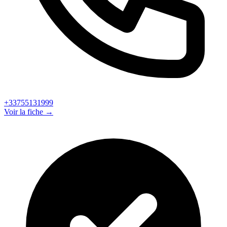
+33755131999
Voir la fiche →