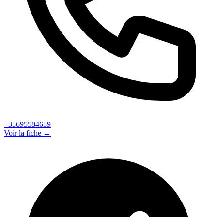
+33695584639
Voir la fiche →