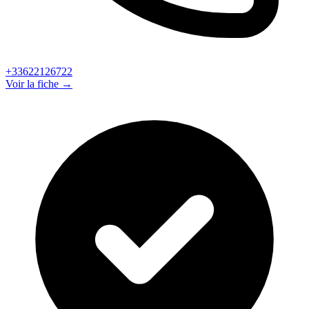
+33622126722
Voir la fiche →