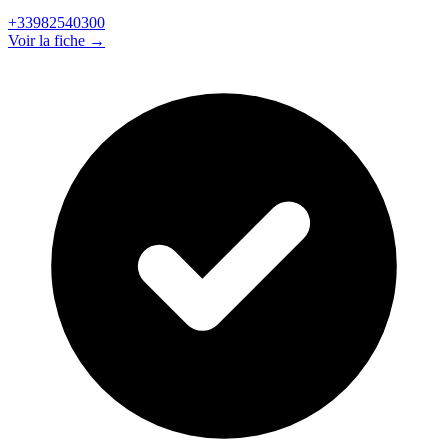
+33982540300
Voir la fiche →