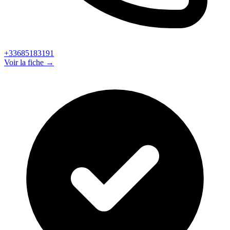
+33685183191
Voir la fiche →