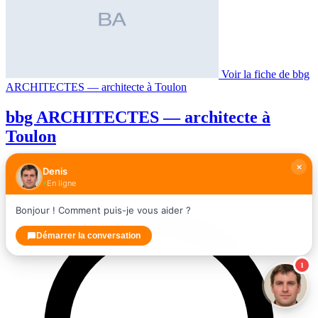
Voir la fiche de bbg
ARCHITECTES — architecte à Toulon
bbg ARCHITECTES — architecte à
Toulon
Agence d'architecture
Denis
★★★★★
5,0
(4 avis)
En ligne
Bonjour ! Comment puis-je vous aider ?
Démarrer la conversation
1