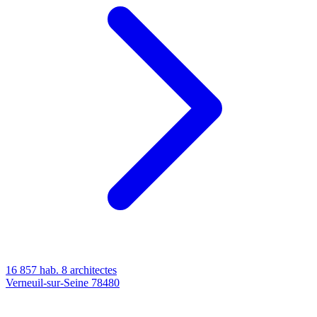
16 857 hab.
8 architectes
Verneuil-sur-Seine
78480