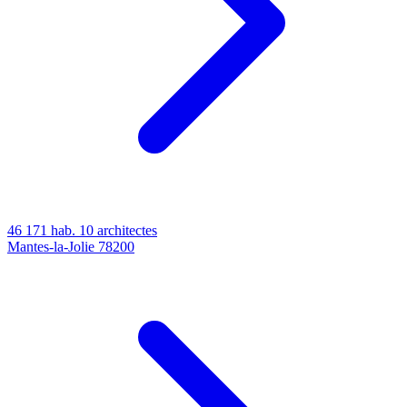
46 171 hab.
10 architectes
Mantes-la-Jolie
78200