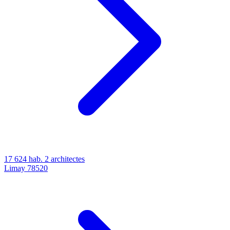
17 624 hab.
2 architectes
Limay
78520