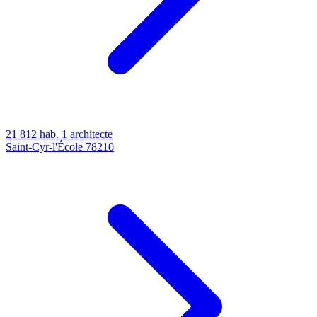
21 812 hab.
1 architecte
Saint-Cyr-l'École
78210