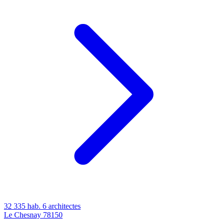
32 335 hab.
6 architectes
Le Chesnay
78150