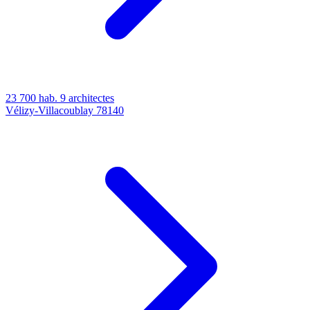
23 700 hab.
9 architectes
Vélizy-Villacoublay
78140