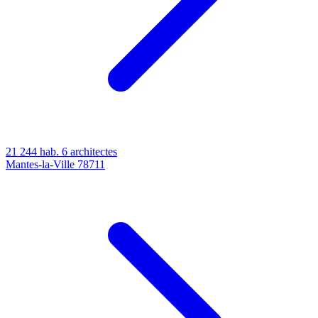
21 244 hab.
6 architectes
Mantes-la-Ville
78711