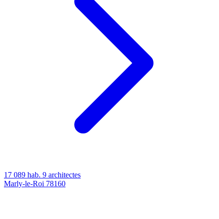
17 089 hab.
9 architectes
Marly-le-Roi
78160