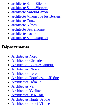
architecte Saint-Étienne
architecte Saint-Victoret
architecte Val-du-Layon
architecte Villeneuve-lès-Béziers
architecte Zonza
architecte Nîmes
architecte Sèvremoine
architecte Toulon
architecte Saint-Raphaël
Départements
Architectes Nord
Architectes Gironde
Architectes Loire-Atlantique
Architectes Rhône
Architectes Isère
Architectes Bouches-du-Rhône
Architectes Hérault
Architectes Var
Architectes Yvelines
Architectes Bas-Rhin
Architectes Haute-Savoie
Architectes Ille-et-Vilaine