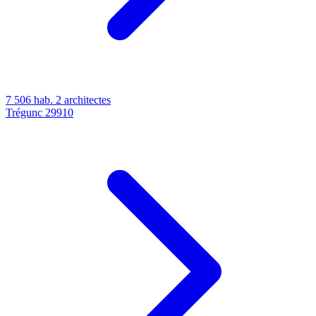
7 506 hab.
2 architectes
Trégunc
29910