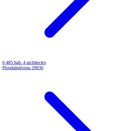
6 485 hab.
4 architectes
Ploudalmézeau
29830