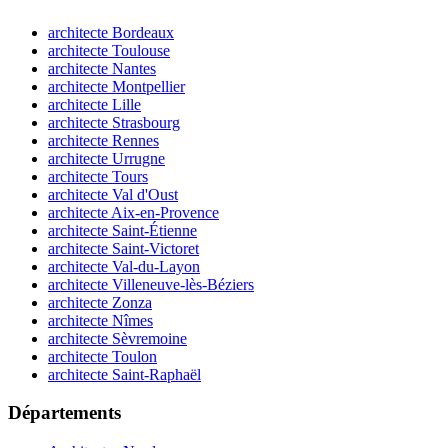
architecte Bordeaux
architecte Toulouse
architecte Nantes
architecte Montpellier
architecte Lille
architecte Strasbourg
architecte Rennes
architecte Urrugne
architecte Tours
architecte Val d'Oust
architecte Aix-en-Provence
architecte Saint-Étienne
architecte Saint-Victoret
architecte Val-du-Layon
architecte Villeneuve-lès-Béziers
architecte Zonza
architecte Nîmes
architecte Sèvremoine
architecte Toulon
architecte Saint-Raphaël
Départements