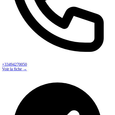
+33494270050
Voir la fiche →