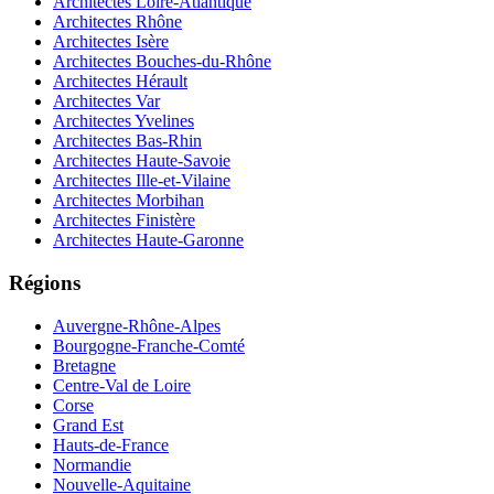
Architectes Loire-Atlantique
Architectes Rhône
Architectes Isère
Architectes Bouches-du-Rhône
Architectes Hérault
Architectes Var
Architectes Yvelines
Architectes Bas-Rhin
Architectes Haute-Savoie
Architectes Ille-et-Vilaine
Architectes Morbihan
Architectes Finistère
Architectes Haute-Garonne
Régions
Auvergne-Rhône-Alpes
Bourgogne-Franche-Comté
Bretagne
Centre-Val de Loire
Corse
Grand Est
Hauts-de-France
Normandie
Nouvelle-Aquitaine