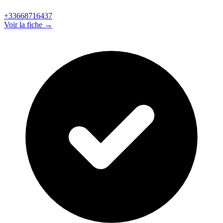
+33668716437
Voir la fiche →