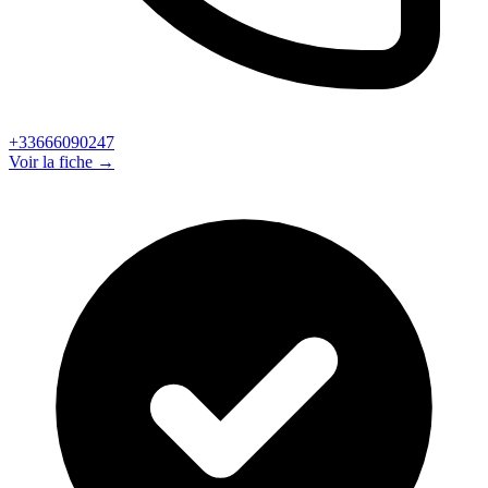
+33666090247
Voir la fiche →