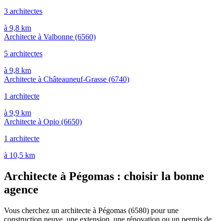
3 architectes
à 9,8 km
Architecte à Valbonne
(6560)
5 architectes
à 9,8 km
Architecte à Châteauneuf-Grasse
(6740)
1 architecte
à 9,9 km
Architecte à Opio
(6650)
1 architecte
à 10,5 km
Architecte à Pégomas : choisir la bonne
agence
Vous cherchez un architecte à Pégomas (6580) pour une
construction neuve, une extension, une rénovation ou un permis de