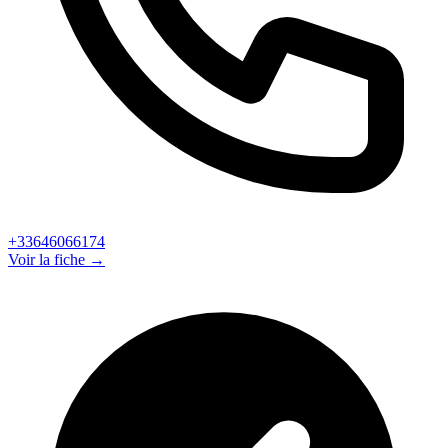
+33646066174
Voir la fiche →