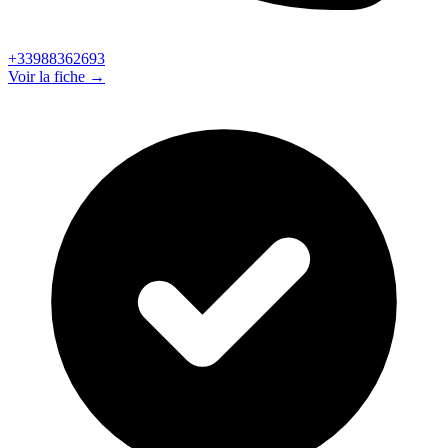
+33988362693
Voir la fiche →