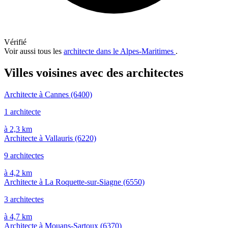
Vérifié
Voir aussi tous les
architecte dans le Alpes-Maritimes
.
Villes voisines avec des architectes
Architecte à Cannes
(6400)
1 architecte
à 2,3 km
Architecte à Vallauris
(6220)
9 architectes
à 4,2 km
Architecte à La Roquette-sur-Siagne
(6550)
3 architectes
à 4,7 km
Architecte à Mouans-Sartoux
(6370)