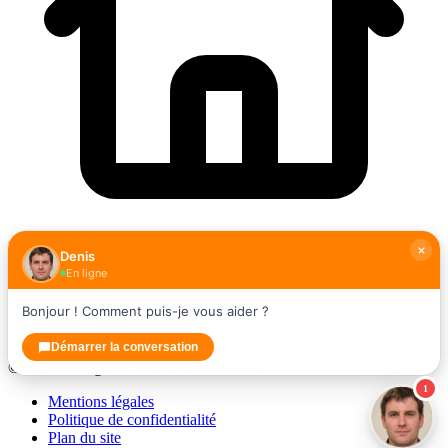
Hexagone
Denis
En ligne
L'annuaire de référence pour trouver les meilleurs spécialistes en
architecte partout en France. Devis gratuits, avis vérifiés.
Bonjour ! Comment puis-je vous aider ?
contact@hexagone-architecture.fr
Démarrer la conversation
© 2026 Hexagone. Tous droits réservés.
1
Mentions légales
Politique de confidentialité
Plan du site