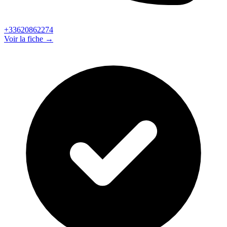
+33620862274
Voir la fiche →