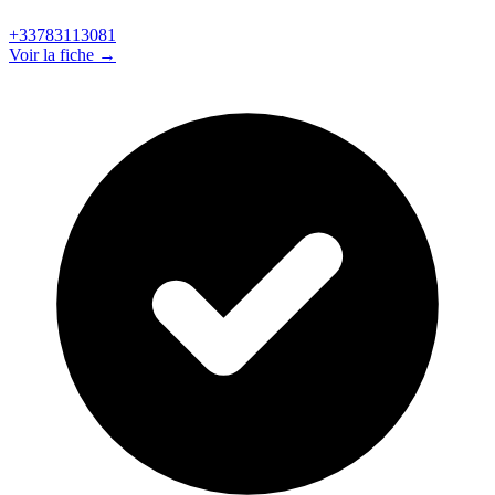
+33783113081
Voir la fiche →