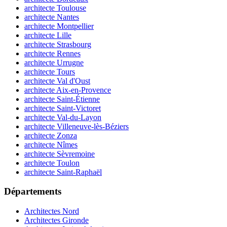
architecte Toulouse
architecte Nantes
architecte Montpellier
architecte Lille
architecte Strasbourg
architecte Rennes
architecte Urrugne
architecte Tours
architecte Val d'Oust
architecte Aix-en-Provence
architecte Saint-Étienne
architecte Saint-Victoret
architecte Val-du-Layon
architecte Villeneuve-lès-Béziers
architecte Zonza
architecte Nîmes
architecte Sèvremoine
architecte Toulon
architecte Saint-Raphaël
Départements
Architectes Nord
Architectes Gironde