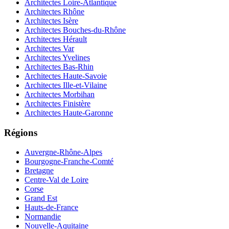
Architectes Loire-Atlantique
Architectes Rhône
Architectes Isère
Architectes Bouches-du-Rhône
Architectes Hérault
Architectes Var
Architectes Yvelines
Architectes Bas-Rhin
Architectes Haute-Savoie
Architectes Ille-et-Vilaine
Architectes Morbihan
Architectes Finistère
Architectes Haute-Garonne
Régions
Auvergne-Rhône-Alpes
Bourgogne-Franche-Comté
Bretagne
Centre-Val de Loire
Corse
Grand Est
Hauts-de-France
Normandie
Nouvelle-Aquitaine