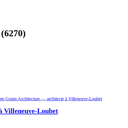
 (6270)
anie Gonin Architecture — architecte à Villeneuve-Loubet
à Villeneuve-Loubet