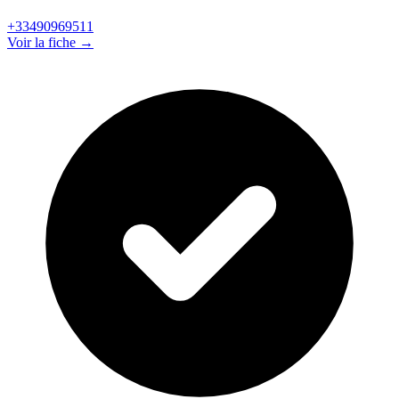
+33490969511
Voir la fiche →