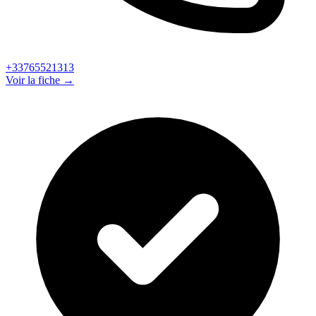
+33765521313
Voir la fiche →