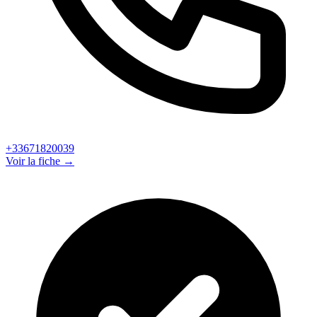
+33671820039
Voir la fiche →