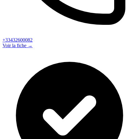
+33432600082
Voir la fiche →