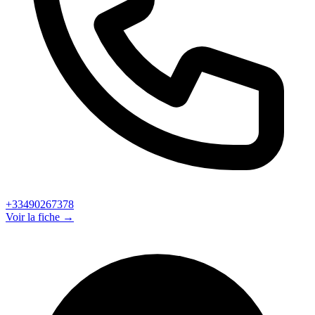
+33490267378
Voir la fiche →