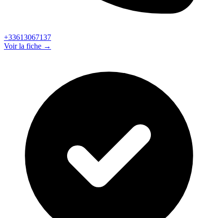
+33613067137
Voir la fiche →